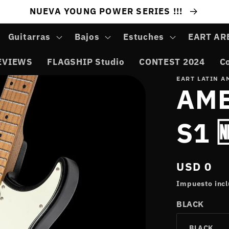
NUEVA YOUNG POWER SERIES !!!
Guitarras
Bajos
Estuches
EART AR
EVIEWS
FLAGSHIP Studio
CONTEST 2024
C
EART LATIN A
AME
S1 
Precio
USD 0
habitual
Impuesto incl
BLACK