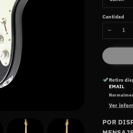
Cantidad
Reducir
cantida
para
AMERI
NEXUS
S1
Retiro di
🆕
EMAIL
🔥
Normalment
Ver infor
POR DIS
MENSAJE