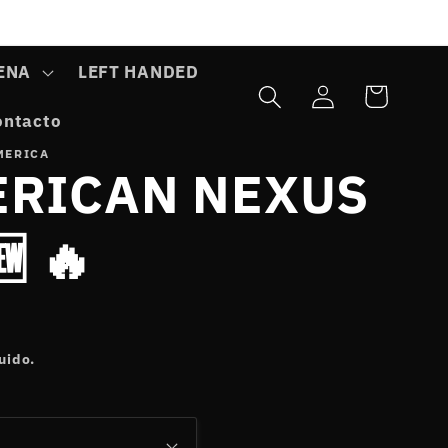
ENA
LEFT HANDED
Iniciar
Carrito
sesión
ontacto
MERICA
RICAN NEXUS
 🔥
uido.