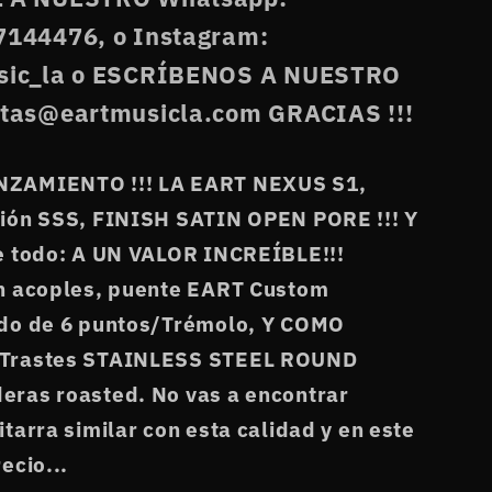
144476, o Instagram:
sic_la o ESCRÍBENOS A NUESTRO
tas@eartmusicla.com GRACIAS !!!
ZAMIENTO !!! LA EART NEXUS S1,
ción SSS, FINISH SATIN OPEN PORE !!! Y
e todo: A UN VALOR INCREÍBLE!!!
in acoples, puente EART Custom
ado de 6 puntos/Trémolo, Y COMO
Trastes STAINLESS STEEL ROUND
eras roasted.
No vas a encontrar
itarra similar con esta calidad y en este
ecio...