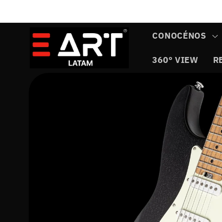
Ir
directamente
al contenido
CONOCÉNOS
360° VIEW
R
Ir
directamente
a la
información
del producto