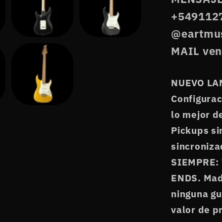
+5491127
@eartmu
MAIL ven
NUEVO LAN
Configura
lo mejor d
Pickups s
sincroniz
SIEMPRE:
ENDS. Mad
ninguna gu
valor de pr