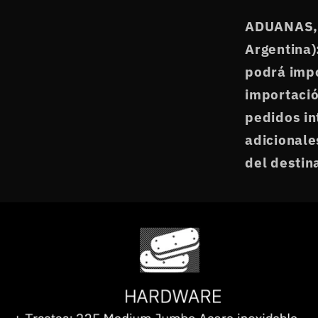
ADUANAS,
Argentina)
podrá imp
importació
pedidos in
adicionale
del destin