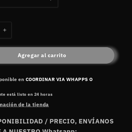
Aumentar
d
cantidad
para
Agregar al carrito
CAN
AMERICAN
NEXUS
S1
sponible en
COORDINAR VIA WHAPPS O
🆕
🔥
e está listo en 24 horas
mación de la tienda
PONIBILIDAD / PRECIO, ENVÍANOS
 A NUESTRO Whatsapp: