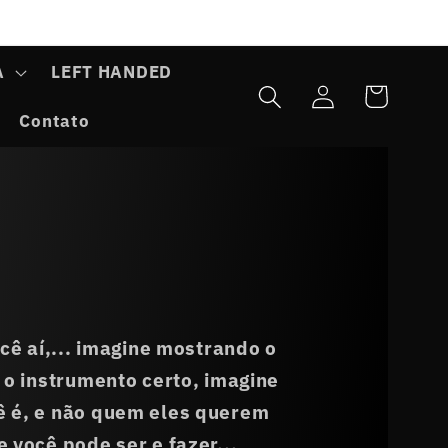
A
LEFT HANDED
Fazer
Carrinho
login
Contato
cê aí,... imagine mostrando o
 o instrumento certo, imagine
 é, e não quem eles querem
 você pode ser e fazer...