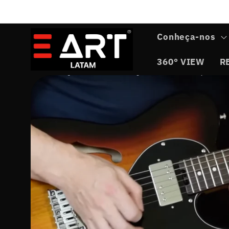
Pular
para o
conteúdo
Conheça-nos
360° VIEW
R