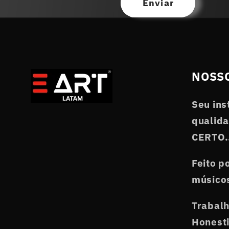
Enviar
NOSSO
Seu ins
qualida
CERTO.
Feito p
músicos
Trabal
Honesti