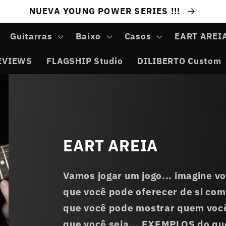
NUEVA YOUNG POWER SERIES !!!
Guitarras
Baixo
Casos
EART AREI
EVIEWS
FLAGSHIP Studio
DILIBERTO Custom
EART AREIA
Vamos jogar um jogo... imagine vo
que você pode oferecer de si com
que você pode mostrar quem você
que você seja... EXEMPLOS do que