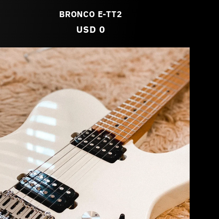
BRONCO E-TT2
Preço
USD 0
normal